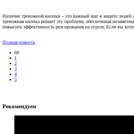
Наличие тревожной кнопки – это важный шаг к защите людей д
тревожная кнопка решает эту проблему, обеспечивая незаметн
повысить эффективность реагирования на угрозу. Если вы хоти
Полная новость
60
1
2
3
4
5
Рекомендуем