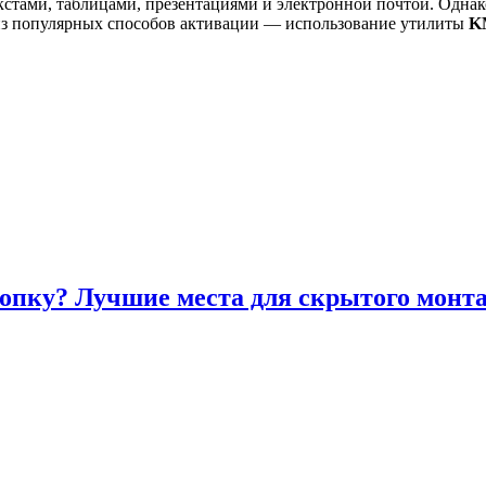
екстами, таблицами, презентациями и электронной почтой. Однак
из популярных способов активации — использование утилиты
K
опку? Лучшие места для скрытого монт