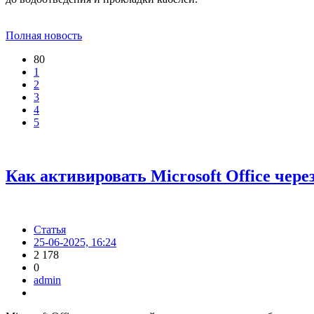
Полная новость
80
1
2
3
4
5
Как активировать Microsoft Office че
Статья
25-06-2025, 16:24
2 178
0
admin