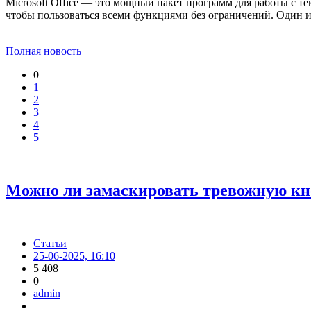
Microsoft Office — это мощный пакет программ для работы с т
чтобы пользоваться всеми функциями без ограничений. Один 
Полная новость
0
1
2
3
4
5
Можно ли замаскировать тревожную кн
Статьи
25-06-2025, 16:10
5 408
0
admin