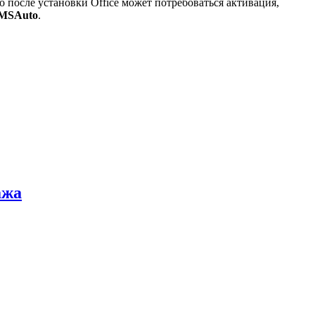
о после установки Office может потребоваться активация,
MSAuto
.
ажа