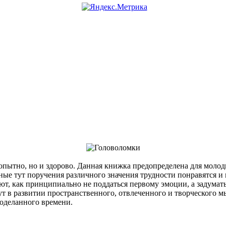
ытно, но и здорово. Данная книжка предопределена для молоды
нные тут поручения различного значения трудности понравятся 
ют, как принципиально не поддаться первому эмоции, а задумать
в развитии пространственного, отвлеченного и творческого мыш
роделанного времени.