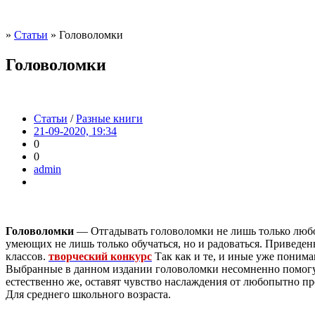
»
Статьи
» Головоломки
Головоломки
Статьи
/
Разные книги
21-09-2020, 19:34
0
0
admin
Головоломки
— Отгадывать головоломки не лишь только любоп
умеющих не лишь только обучаться, но и радоваться. Приведе
классов.
творческий конкурс
Так как и те, и иные уже понима
Выбранные в данном издании головоломки несомненно помогут 
естественно же, оставят чувство наслаждения от любопытно п
Для среднего школьного возраста.