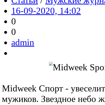
Статьи
/
Мужские журн
16-09-2020, 14:02
0
0
admin
Midweek Спорт - увесели
мужиков. Звездное небо 